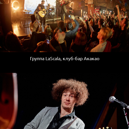
Группа LaScala, клуб-бар Акакао